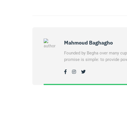
Mahmoud Baghagho
Founded by Begha over many cups 
promise is simple: to provide pow