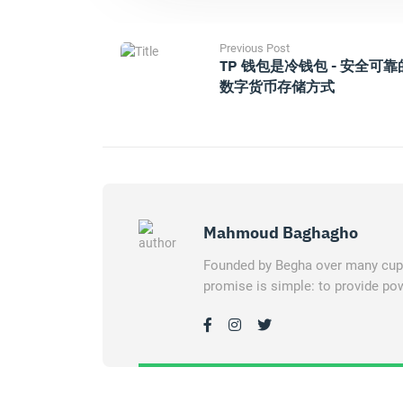
Previous Post
TP 钱包是冷钱包 - 安全可靠
数字货币存储方式
Mahmoud Baghagho
Founded by Begha over many cups 
promise is simple: to provide pow