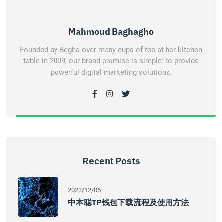
Mahmoud Baghagho
Founded by Begha over many cups of tea at her kitchen
table in 2009, our brand promise is simple: to provide
powerful digital marketing solutions.
Recent Posts
2023/12/05
中本聪TP钱包下载流程及使用方法