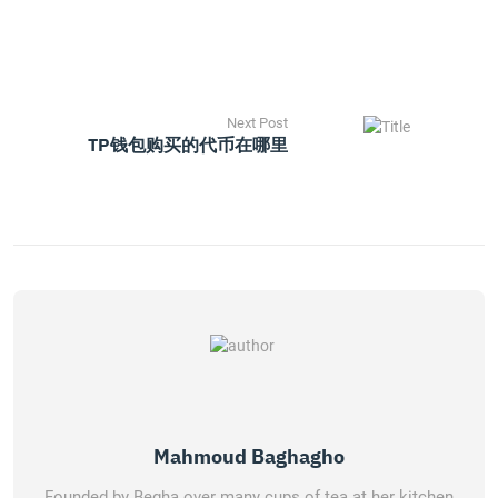
Next Post
TP钱包购买的代币在哪里
Mahmoud Baghagho
Founded by Begha over many cups of tea at her kitchen